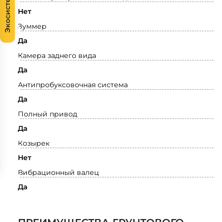
Экосистема
Нет
Зуммер
Да
Камера заднего вида
Да
Антипробуксовочная система
Да
Полный привод
Да
Козырек
Нет
Вибрационный валец
Да