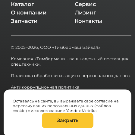
Каталог
Сервис
О компании
Лизинг
Запчасти
Контакты
© 2005–2026,
ООО «Тимбермаш Байкал»
Компания «Тимбермаш» - ваш надежный поставщик
спецтехники.
Политика обработки и защиты персональных данных
Антикоррупционная политика
Сводная ведомость результатов проведения СОУТ в
Оставаясь на сайте, вы выражаете свое согласие на
2025 году
передачу ваших персональных данных (файлов
cookie) с использованием Yandex.Metrika
Разработка сайта:
Закрыть