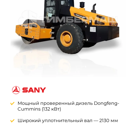
Системы 3D нивелирования
Грейферные захваты
Посевная техника
Мини-погрузчики
Мощный проверенный дизель Dongfeng-
Cummins (132 кВт)
Широкий уплотнительный вал — 2130 мм