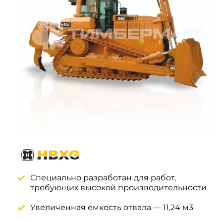
Системы 3D нивелирования
Грейферные захваты
Посевная техника
Мини-погрузчики
Специально разработан для работ,
требующих высокой производительности
Увеличенная емкость отвала — 11,24 м3