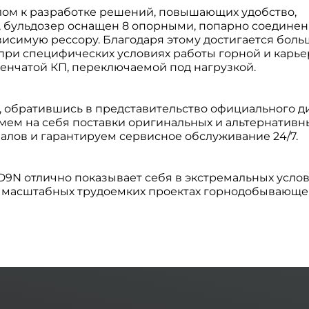
лом к разработке решений, повышающих удобство,
к, бульдозер оснащен 8 опорными, попарно соедине
висимую рессору. Благодаря этому достигается боль
 при специфических условиях работы горной и карь
енчатой КП, переключаемой под нагрузкой.
, обратившись в представительство официального д
ем на себя поставки оригинальных и альтернативн
иалов и гарантируем сервисное обслуживание 24/7.
9N отлично показывает себя в экстремальных усло
их масштабных трудоемких проектах горнодобывающ