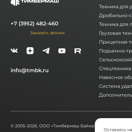
Техника для 
Дробильно-с
+7 (3952) 482-460
Техника для 
Заказать звонок
Грузовая тех
Прицепная т
Подъемно-тр
Сельскохозя
Спецтехника
info@tmbk.ru
Навесное об
Система уда
Дополнитель
© 2005–2026,
ООО «Тимбермаш Байкал»
Оставаясь н