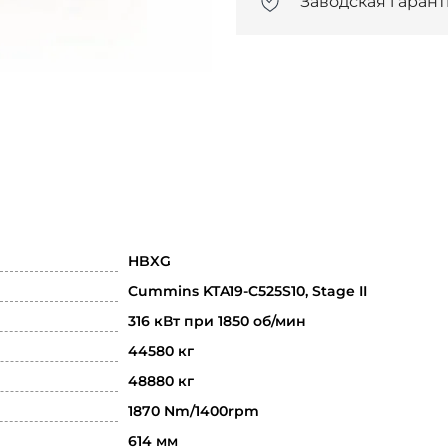
Заводская гаран
HBXG
Cummins KTA19-C525S10, Stage II
316 кВт при 1850 об/мин
44580 кг
48880 кг
1870 Nm/1400rpm
614 мм