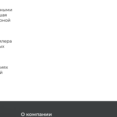
нными
шая
ерной
илера
ых
виях
ей
О компании