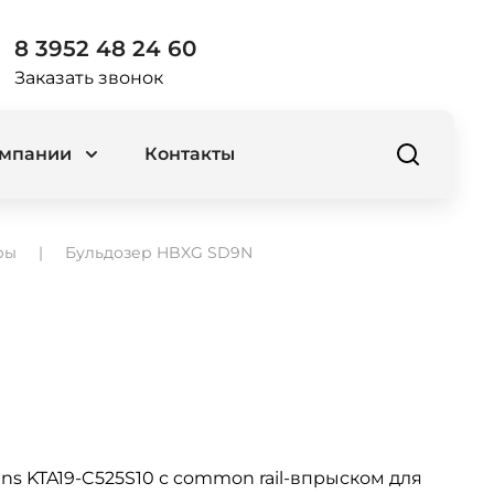
8 3952 48 24 60
Заказать звонок
омпании
Контакты
ры
Бульдозер HBXG SD9N
ins KTA19-C525S10 с common rail-впрыском для