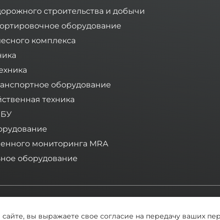
дорожного строительства и добычи
ортировочное оборудование
лесного комплекса
ника
ехника
анспортное оборудование
йственная техника
 БУ
орудование
ленного мониторинга MRA
ное оборудование
Компания «Тимбермаш» - ваш надежный поставщик спецт
а сайте, вы выражаете свое согласие на передачу ваших пе