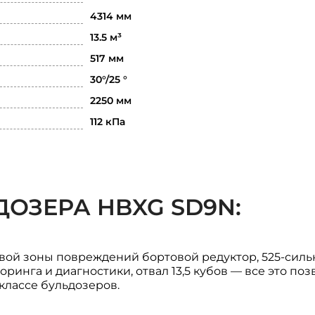
4314 мм
13.5 м³
517 мм
30°/25 °
2250 мм
112 кПа
ОЗЕРА HBXG SD9N:
вой зоны повреждений бортовой редуктор, 525-сил
инга и диагностики, отвал 13,5 кубов — все это поз
классе бульдозеров.