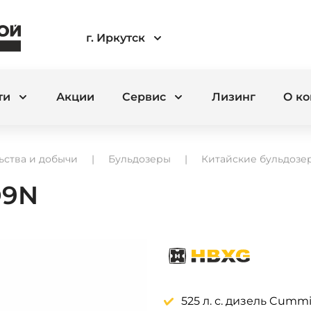
г. Иркутск
ти
Акции
Сервис
Лизинг
О к
ьства и добычи
Бульдозеры
Китайские бульдозе
D9N
525 л. с. дизель Cumm