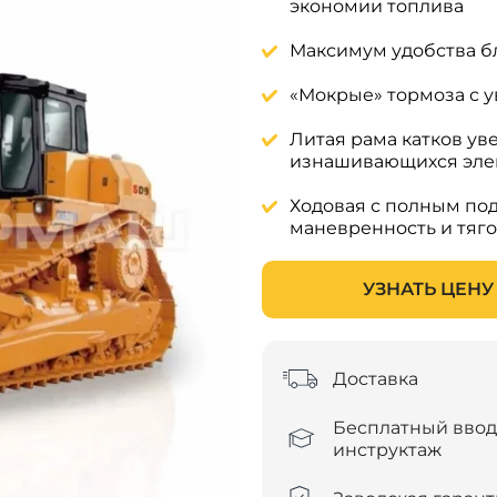
экономии топлива
Максимум удобства б
«Мокрые» тормоза с 
Литая рама катков ув
изнашивающихся эле
Ходовая с полным по
маневренность и тяго
УЗНАТЬ ЦЕНУ
Доставка
Бесплатный вво
инструктаж