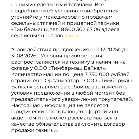
Системы 3D нивелирования
Грейферные захваты
нашими седельными тягачами. Все
подробности об условиях приобретения
Посевная техника
уточняйте у менеджеров по продажам
Мини-погрузчики
седельных тягачей и прицепной техники
«Тимбермаш», тел. 8 800 302 67 06 адреса
сервисных центров
здесь
*Срок действия предложения с 01.12.2025г. до
31.08.2026г. Условия приобретения
распространяются на технику в наличии на
складе у ООО «Тимбермаш Байкал».
Количество машин по цене 7 750 000 рублей
ограничено. Организатор – ООО «Тимбермаш
Байкал» оставляет за собой право изменить
условия предложения в любой момент без
предварительного уведомления покупателей.
Настоящая информация не является
юридически обязывающей офертой или
акцептом и не может рассматриваться в
качестве обязательства заключить договор
продажи техники.