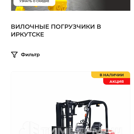
УЗНАТЬ О СКИДКЕ
Системы 3D нивелирования
Грейферные захваты
Посевная техника
Мини-погрузчики
ВИЛОЧНЫЕ ПОГРУЗЧИКИ В
ИРКУТСКЕ
Фильтр
В НАЛИЧИИ
АКЦИЯ