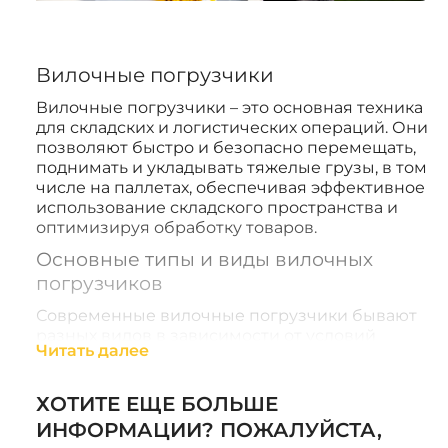
Вилочные погрузчики
Вилочные погрузчики – это основная техника
для складских и логистических операций. Они
позволяют быстро и безопасно перемещать,
поднимать и укладывать тяжелые грузы, в том
числе на паллетах, обеспечивая эффективное
использование складского пространства и
оптимизируя обработку товаров.
Основные типы и виды вилочных
погрузчиков
Современные вилочные погрузчики бывают
разных видов в зависимости от условий
Читать далее
эксплуатации и типа двигателя:
Электропогрузчики
: экологически чистая
ХОТИТЕ ЕЩЕ БОЛЬШЕ
техника, которая идеально подходит для
использования внутри помещений. Такие
ИНФОРМАЦИИ? ПОЖАЛУЙСТА,
модели часто применяются в складских