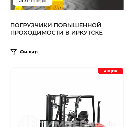
УЗНАТЬ О СКИДКЕ
Системы 3D нивелирования
Грейферные захваты
Посевная техника
Мини-погрузчики
ПОГРУЗЧИКИ ПОВЫШЕННОЙ
ПРОХОДИМОСТИ В ИРКУТСКЕ
Фильтр
АКЦИЯ