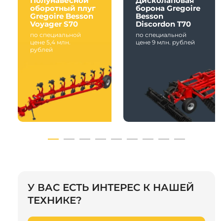
Полунавесной
Дисколаповая
оборотный плуг
борона Gregoire
Gregoire Besson
Besson
Voyager S70
Discordon T70
по специальной
по специальной
цене 5,4 млн.
цене 9 млн. рублей
рублей
У ВАС ЕСТЬ ИНТЕРЕС К НАШЕЙ
ТЕХНИКЕ?