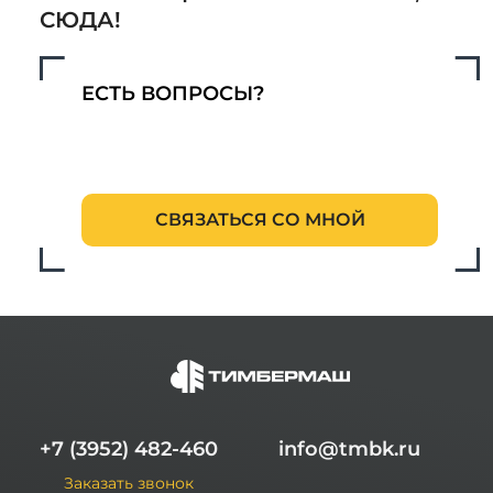
СЮДА!
Бренд Lucas — один из главных европейских
производителей сельскохозяйственной
техники для животноводства. Выбирайте
качественную технику, чтобы обеспечить
ЕСТЬ ВОПРОСЫ?
максимальное удобство и эффективность
вашей работы!
СВЯЗАТЬСЯ СО МНОЙ
+7 (3952) 482-460
info@tmbk.ru
Заказать звонок