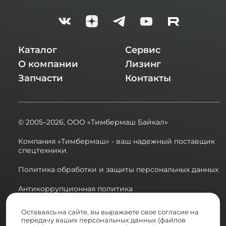
Каталог
Сервис
О компании
Лизинг
Запчасти
Контакты
© 2005–2026,
ООО «Тимбермаш Байкал»
Компания «Тимбермаш» - ваш надежный поставщик
спецтехники.
Политика обработки и защиты персональных данных
Антикоррупционная политика
Сводная ведомость результатов проведения СОУТ в
Оставаясь на сайте, вы выражаете свое согласие на
2025 году
передачу ваших персональных данных (файлов