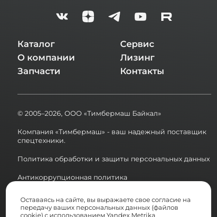
Каталог
Сервис
О компании
Лизинг
Запчасти
Контакты
© 2005–2026,
ООО «Тимбермаш Байкал»
Компания «Тимбермаш» - ваш надежный поставщик
спецтехники.
Политика обработки и защиты персональных данных
Антикоррупционная политика
Сводная ведомость результатов проведения СОУТ в
Оставаясь на сайте, вы выражаете свое согласие на
2025 году
передачу ваших персональных данных (файлов
cookie) с использованием Yandex.Metrika