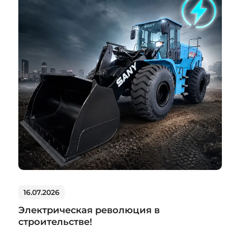
Системы 3D нивелирования
Грейферные захваты
Посевная техника
Мини-погрузчики
16.07.2026
Электрическая революция в
строительстве!