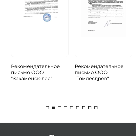
Рекомендательное
Рекомендательное
письмо ООО
письмо ООО
я
"Закаменск-лес"
"Томлесдрев"