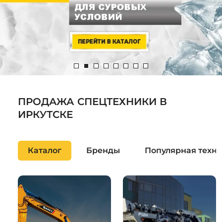
Системы 3D нивелирования
Грейферные захваты
Посевная техника
Мини-погрузчики
ПРОДАЖА СПЕЦТЕХНИКИ В
ИРКУТСКЕ
Каталог
Бренды
Популярная техн