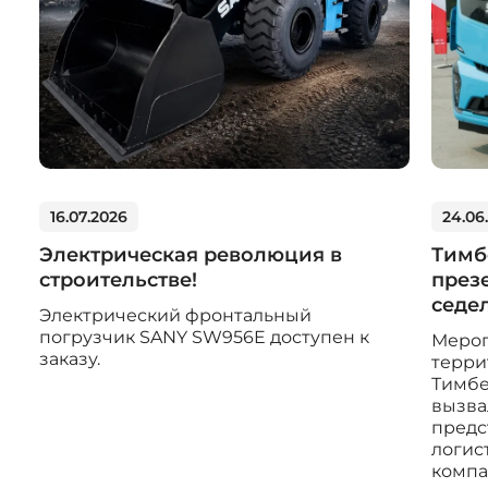
16.07.2026
24.06
Электрическая революция в
Тимб
строительстве!
през
седе
Электрический фронтальный
погрузчик SANY SW956E доступен к
Мероп
заказу.
терри
Тимбе
вызва
предс
логис
компа