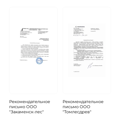
Рекомендательное
Рекомендательное
письмо ООО
письмо ООО
я
"Закаменск-лес"
"Томлесдрев"