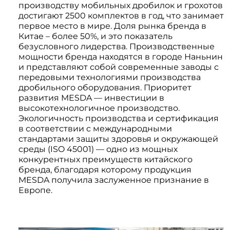
производству мобильных дробилок и грохотов
Системы 3D нивелирования
Грейферные захваты
достигают 2500 комплектов в год, что занимает
Посевная техника
первое место в мире. Доля рынка бренда в
Мини-погрузчики
Китае – более 50%, и это показатель
безусловного лидерства. Производственные
мощности бренда находятся в городе Наньнин
и представляют собой современные заводы с
передовыми технологиями производства
дробильного оборудования. Приоритет
развития MESDA — инвестиции в
высокотехнологичное производство.
Экологичность производства и сертификация
в соответствии с международными
стандартами защиты здоровья и окружающей
среды (ISO 45001) — одно из мощных
конкурентных преимуществ китайского
бренда, благодаря которому продукция
MESDA получила заслуженное признание в
Европе.