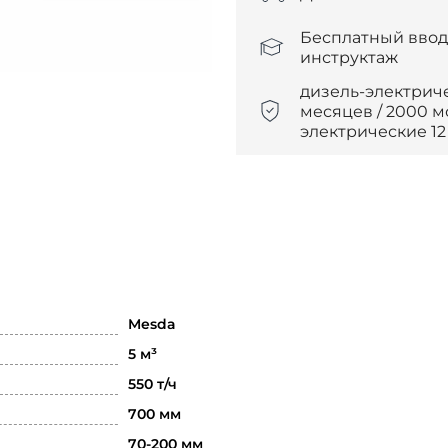
Бесплатный вво
инструктаж
дизель-электриче
месяцев / 2000 м
электрические 1
Mesda
5 м³
550 т/ч
700 мм
70-200 мм