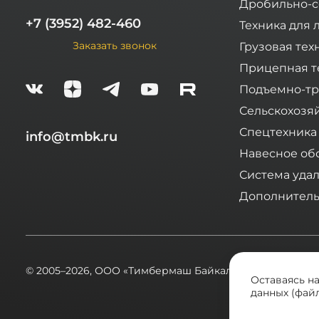
Дробильно-с
+7 (3952) 482-460
Техника для 
Заказать звонок
Грузовая тех
Прицепная т
Подъемно-тр
Сельскохозя
Спецтехника
info@tmbk.ru
Навесное об
Система уда
Дополнитель
© 2005–2026,
ООО «Тимбермаш Байкал»
Оставаясь н
данных (файл