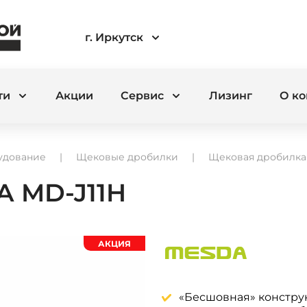
г. Иркутск
ти
Акции
Сервис
Лизинг
О к
удование
Щековые дробилки
Щековая дробилка
 MD-J11H
АКЦИЯ
«Бесшовная» констру