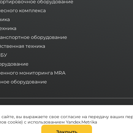
ортировочное оборудование
лесного комплекса
ника
ехника
анспортное оборудование
йственная техника
 БУ
орудование
ленного мониторинга MRA
ное оборудование
Компания «Тимбермаш» - ваш надежный поставщик спецт
а сайте, вы выражаете свое согласие на передачу ваших пе
ов cookie) с использованием Yandex.Metrika
Закрыть