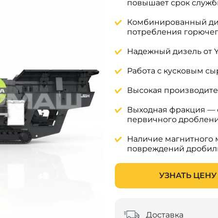
повышает срок служ
Комбинированный диз
потребления горюче
Надежный дизель от Y
Работа с кусковым с
Высокая производител
Выходная фракция — о
первичного дроблен
Наличие магнитного 
повреждений дробиль
УЗНАТЬ ЦЕНУ
Доставка