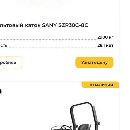
льтовый каток SANY SZR30C-8C
2900 кг
сть
28.1 кВт
робнее
Узнать цену
В НАЛИЧИИ