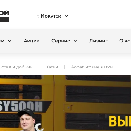
г. Иркутск
ти
Акции
Сервис
Лизинг
О к
ьства и добычи
Катки
Асфальтовые катки