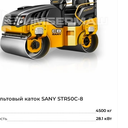
льтовый каток SANY STR50C-8
4500 кг
сть
28.1 кВт