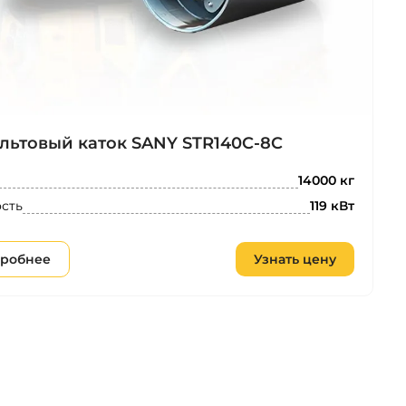
льтовый каток SANY STR140C-8C
14000 кг
сть
119 кВт
робнее
Узнать цену