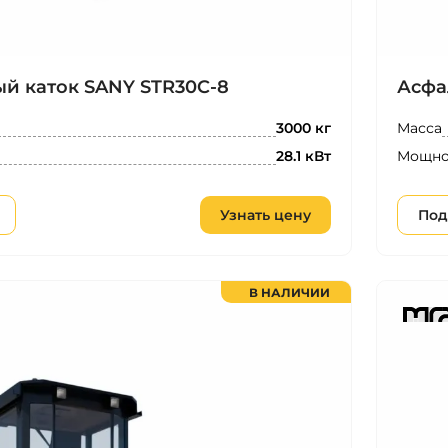
й каток SANY STR30C-8
Асфа
Масса
3000 кг
Мощно
28.1 кВт
Узнать цену
Под
В НАЛИЧИИ