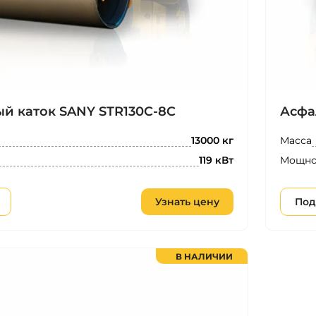
й каток SANY STR130C-8C
Асфа
Масса
13000 кг
Мощно
119 кВт
Узнать цену
Под
В НАЛИЧИИ