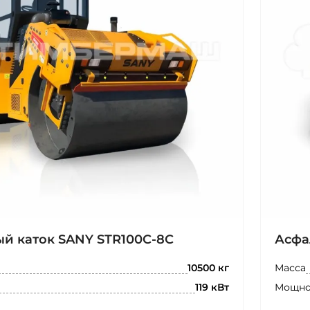
й каток SANY STR100C-8C
Асфа
Масса
10500 кг
Мощно
119 кВт