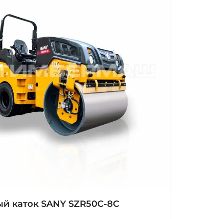
й каток SANY SZR50C-8C