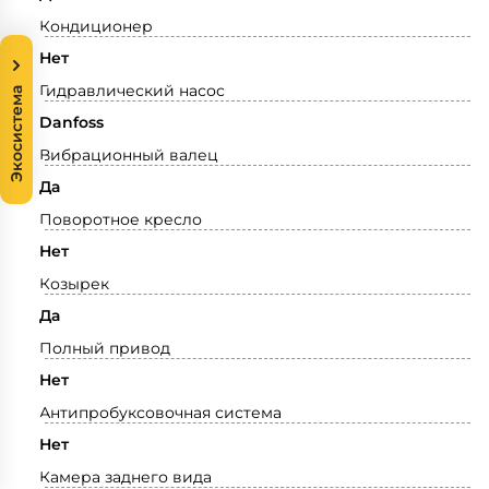
Кондиционер
Нет
Гидравлический насос
Экосистема
Danfoss
Вибрационный валец
Да
Поворотное кресло
Нет
Козырек
Да
Полный привод
Нет
Антипробуксовочная система
Нет
Камера заднего вида