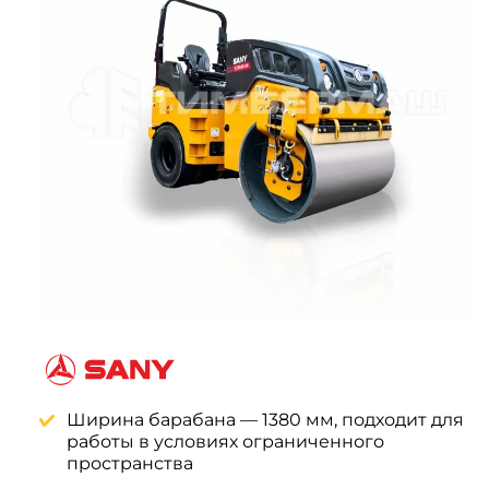
Системы 3D нивелирования
Грейферные захваты
Посевная техника
Мини-погрузчики
Ширина барабана — 1380 мм, подходит для
работы в условиях ограниченного
пространства