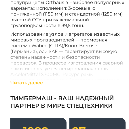
полуприцепы Orthaus в наиболее популярных
вариантах исполнения: 3-осевые, с
пониженной (1150 мм) и стандартной (1250 мм)
высотой ССУ при максимальной
грузоподъемности в 39,5 тонн.
Использование узлов и агрегатов известных
мировых производителей — тормозная
система Wabco (США)/Knorr-Bremse
(Германия), оси SAF — гарантирует высокую
степень надежности и безопасности
перевозок. В процессе изготовления сварной
рамы используется легированная сталь
ArcelorMittal S700MC. Ресурс рамы
максимально увеличен благодаря установке
Читать далее
усиливающих стальных элементов через
каждые 55 см.
ТИМБЕРМАШ - ВАШ НАДЕЖНЫЙ
Продуманная эргономика самой платформы
ПАРТНЕР В МИРЕ СПЕЦТЕХНИКИ
позволяет моментально организовать
быструю погрузку/разгрузку благодаря 4
парам откидно-съемных алюминиевых бортов.
Задний борт также может быть быстро откинут
или демонтирован. При этом сама платформа