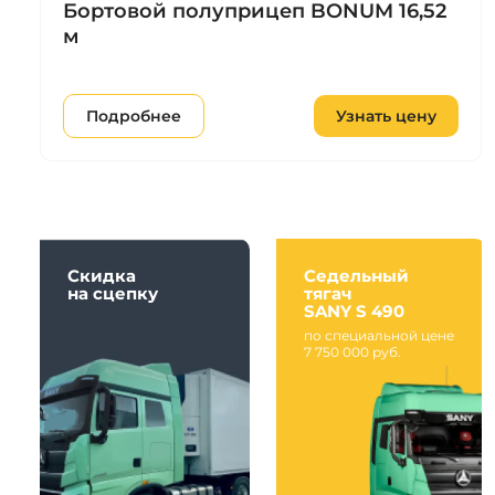
Бортовой полуприцеп BONUM 16,52
м
Подробнее
Узнать цену
Скидка
Седельный
на сцепку
тягач
SANY S 490
по специальной цене
7 750 000 руб.