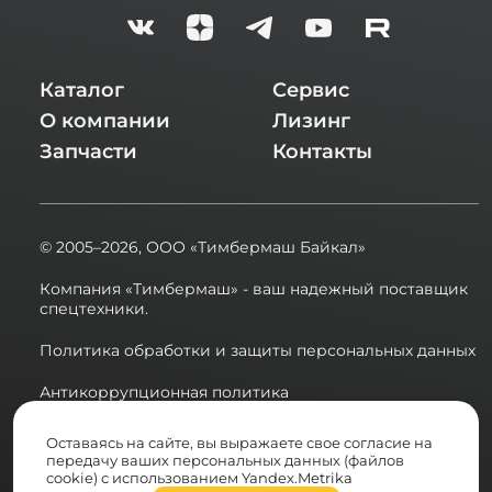
Каталог
Сервис
О компании
Лизинг
Запчасти
Контакты
© 2005–2026,
ООО «Тимбермаш Байкал»
Компания «Тимбермаш» - ваш надежный поставщик
спецтехники.
Политика обработки и защиты персональных данных
Антикоррупционная политика
Сводная ведомость результатов проведения СОУТ в
Оставаясь на сайте, вы выражаете свое согласие на
2025 году
передачу ваших персональных данных (файлов
cookie) с использованием Yandex.Metrika