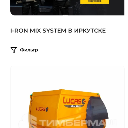
Системы 3D нивелирования
Грейферные захваты
Посевная техника
Мини-погрузчики
I-RON MIX SYSTEM В ИРКУТСКЕ
Фильтр