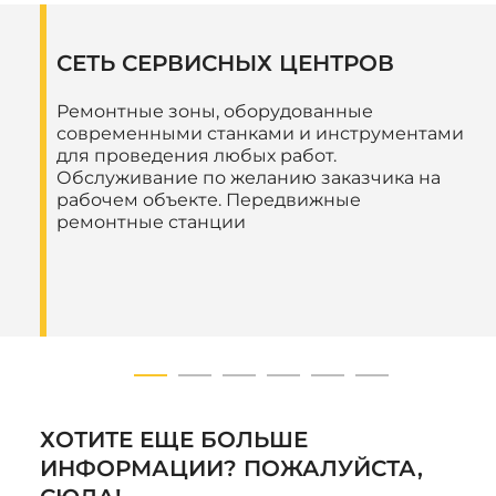
связанных с продажей, доставкой, ремонтным
и сервисным обслуживанием техники бренда.
СЕТЬ СЕРВИСНЫХ ЦЕНТРОВ
Техника Lucas в «Тимбермаш» — это:
Ремонтные зоны, оборудованные
Европейское качество, дополняемое
современными станками и инструментами
профессиональным сервисом по
для проведения любых работ.
стандартам завода-производителя
Обслуживание по желанию заказчика на
Гарантия 12 месяцев
рабочем объекте. Передвижные
Комплектация запчастями и расходными
ремонтные станции
материалами
Современная материально-техническая
база для техобслуживания и ремонта в 18
филиалах
Собственная служба сервисных
инженеров с оперативным выездом
Доставка кормовых роботов I-Ron Mix
System от Lucas в любую точку СФО,
Бурятии и Забайкальского края
ХОТИТЕ ЕЩЕ БОЛЬШЕ
Вводный инструктаж по эксплуатации
ИНФОРМАЦИИ? ПОЖАЛУЙСТА,
Чтобы приобрести I-Ron Mix System от Lucas