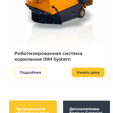
Роботизированная система
кормления IRM System
Подробнее
Узнать цену
Полунавесной
Дисколаповая
оборотный плуг
борона Gregoire