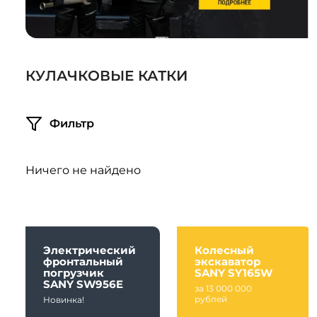
Системы 3D нивелирования
Грейферные захваты
Посевная техника
Мини-погрузчики
КУЛАЧКОВЫЕ КАТКИ
Фильтр
Ничего не найдено
Электрический
Колесный
фронтальный
экскаватор
погрузчик
SANY SY165W
SANY SW956E
за 13 000 000
рублей
Новинка!