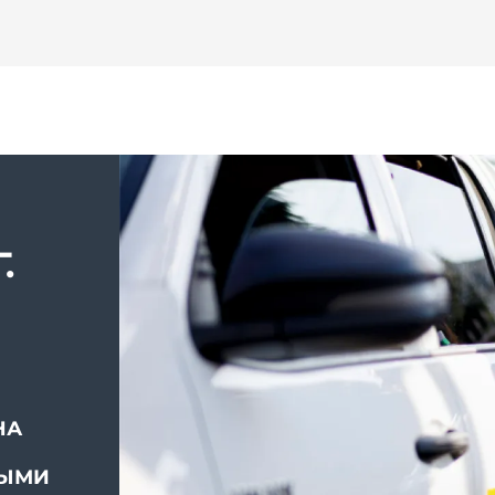
.
НА
ВЫМИ