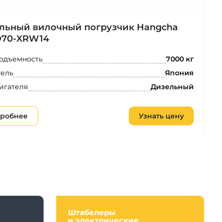
льный вилочный погрузчик Hangcha
70-XRW14
одъемность
7000 кг
тель
Япония
игателя
Дизельный
робнее
Узнать цену
Штабелеры
и электрические