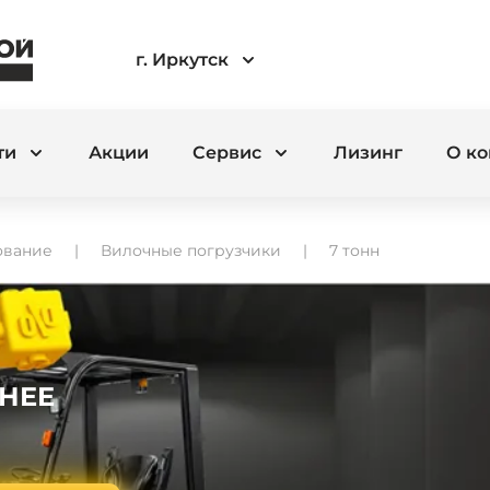
г. Иркутск
ти
Акции
Сервис
Лизинг
О к
ование
Вилочные погрузчики
7 тонн
ДНЕЕ