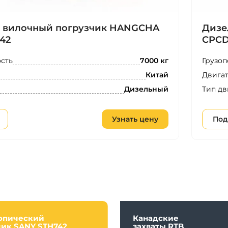
 вилочный погрузчик HANGCHA
Дизе
42
CPCD
сть
Грузоп
7000 кг
Двига
Китай
Тип дв
Дизельный
Узнать цену
Под
опический
Канадские
чик SANY STH742
захваты RTB