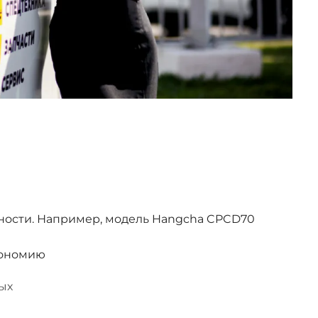
ности. Например, модель Hangcha CPCD70
кономию
ых