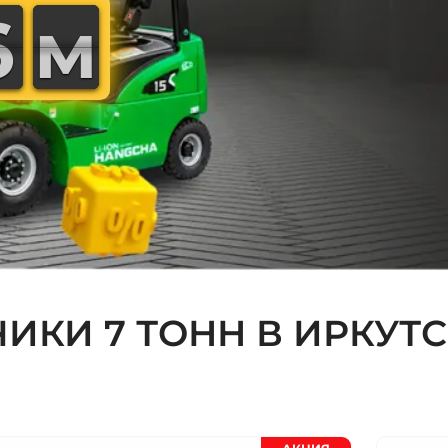
6
6
5
5
м
м
ИКИ 7 ТОНН В ИРКУТС