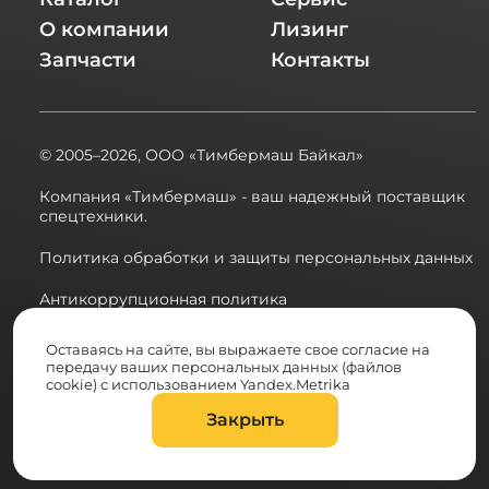
О компании
Лизинг
Запчасти
Контакты
© 2005–2026,
ООО «Тимбермаш Байкал»
Компания «Тимбермаш» - ваш надежный поставщик
спецтехники.
Политика обработки и защиты персональных данных
Антикоррупционная политика
Сводная ведомость результатов проведения СОУТ в
Оставаясь на сайте, вы выражаете свое согласие на
2025 году
передачу ваших персональных данных (файлов
cookie) с использованием Yandex.Metrika
Разработка сайта:
Закрыть