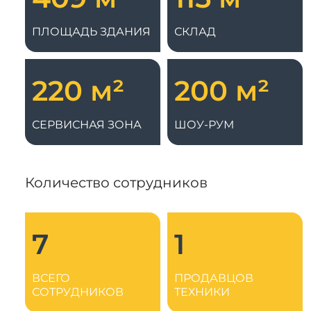
Системы 3D нивелирования
Грейферные захваты
Посевная техника
ПЛОЩАДЬ ЗДАНИЯ
СКЛАД
Мини-погрузчики
220 м²
200 м²
СЕРВИСНАЯ ЗОНА
ШОУ-РУМ
Количество сотрудников
7
1
ВСЕГО
ПРОДАВЦОВ
СОТРУДНИКОВ
ТЕХНИКИ