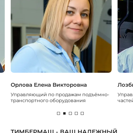
Орлова Елена Викторовна
Лозб
Управляющий по продажам подъёмно-
Управ
транспортного оборудования
часте
ТИМБЕРМАШ - ВАШ НАДЕЖНЫЙ