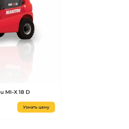
 MI‑X 18 D
Узнать цену