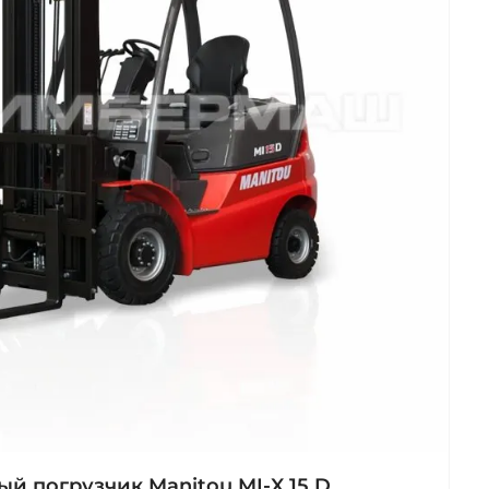
й погрузчик Manitou MI‑X 15 D