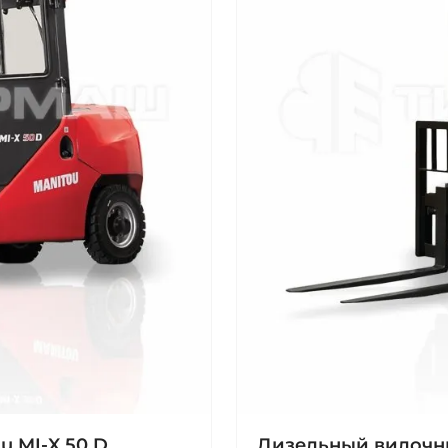
 MI‑X 50 D
Дизельный вилочны