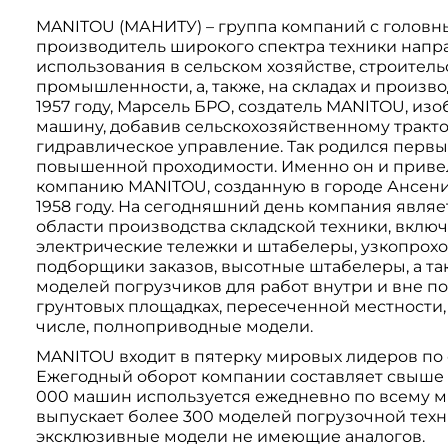
Системы 3D нивелирования
Грейферные захваты
MANITOU (МАНИТУ) – группа компаний с головн
Посевная техника
производитель широкого спектра техники напр
Мини-погрузчики
использования в сельском хозяйстве, строител
промышленности, а, также, на складах и произво
1957 году, Марсель БРО, создатель MANITOU, и
машину, добавив сельскохозяйственному тракт
гидравлическое управление. Так родился первы
повышенной проходимости. Именно он и привел
компанию MANITOU, созданную в городе Ансени,
1958 году. На сегодняшний день компания явля
области производства cкладской техники, вклю
электрические тележки и штабелеры, узкопрох
подборщики заказов, высотные штабелеры, а т
моделей погрузчиков для работ внутри и вне п
грунтовых площадках, пересеченной местности,
числе, полноприводные модели.
MANITOU входит в пятерку мировых лидеров по 
Ежегодный оборот компании составляет свыше 1
000 машин используется ежедневно по всему м
выпускает более 300 моделей погрузочной техни
эксклюзивные модели не имеющие аналогов.