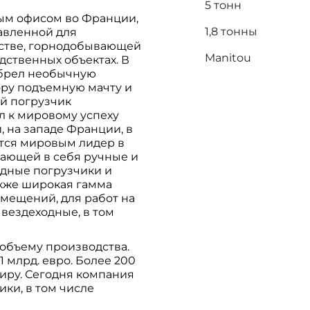
5 тонн
ым офисом во Франции,
1,8 тонны
авленной для
ьстве, горнодобывающей
Manitou
дственных объектах. В
зобрел необычную
ору подъемную мачту и
й погрузчик
 к мировому успеху
 на западе Франции, в
ется мировым лидер в
чающей в себя ручные и
одные погрузчики и
акже широкая гамма
омещений, для работ на
 вездеходные, в том
объему производства.
 млрд. евро. Более 200
иру. Сегодня компания
ки, в том числе