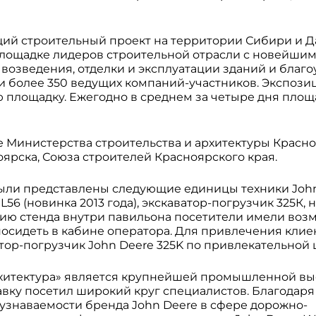
ущий строительный проект на территории Сибири и 
 площадке лидеров строительной отрасли с новейши
озведения, отделки и эксплуатации зданий и благо
 более 350 ведущих компаний-участников. Экспозиц
ую площадку. Ежегодно в среднем за четыре дня пло
 Министерства строительства и архитектуры Красн
оярска, Союза строителей Красноярского края.
были представлены следующие единицы техники John
6 (новинка 2013 года), экскаватор-погрузчик 325К, 
ию стенда внутри павильона посетители имели воз
осидеть в кабине оператора. Для привлечения клие
тор-погрузчик John Deere 325K по привлекательной 
 Архитектура» является крупнейшей промышленной вы
авку посетил широкий круг специалистов. Благодаря
узнаваемости бренда John Deere в сфере дорожно-