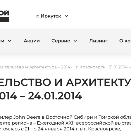
г. Иркутск
ти
Акции
Сервис
Лизинг
О к
тельство и Архитектура – 2014» | г. Красноярск | 21.01.2014 – 
ЬСТВО И АРХИТЕКТУРА 
14 – 24.01.2014
лер John Deere в Восточной Сибири и Томской обла
кте региона – Ежегодной XXII всероссийской выста
оялась с 21 по 24 января 2014 г. в г. Красноярске,