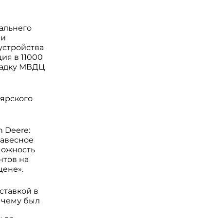
Дальнего
ми
устройства
ия в 11000
щадку МВДЦ
оярского
 Deere:
навесное
можность
нтов на
цене».
ставкой в
 чему был