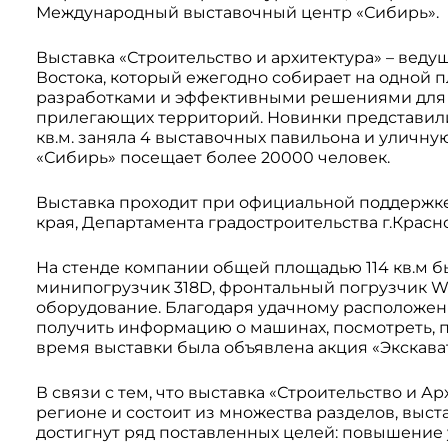
Международный выставочный центр «Сибирь».
Системы 3D нивелирования
Грейферные захваты
Посевная техника
Выставка «Строительство и архитектура» – вед
Мини-погрузчики
Востока, который ежегодно собирает на одной
разработками и эффективными решениями для в
прилегающих территорий. Новинки представили
кв.м. заняла 4 выставочных павильона и уличн
«Сибирь» посещает более 20000 человек.
Выставка проходит при официальной поддержке
края, Департамента градостроительства г.Красн
На стенде компании общей площадью 114 кв.м 
минипогрузчик 318D, фронтальный погрузчик WL5
оборудование. Благодаря удачному расположен
получить информацию о машинах, посмотреть, п
время выставки была объявлена акция «Экскава
В связи с тем, что выставка «Строительство и
регионе и состоит из множества разделов, выст
достигнут ряд поставленных целей: повышение 