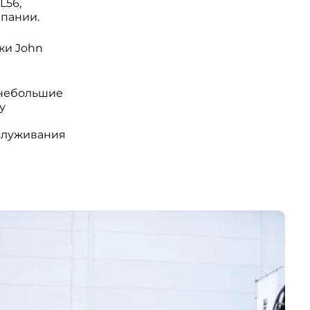
L56,
пании.
ки John
 небольшие
у
бслуживания