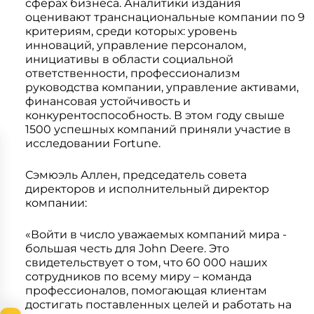
сферах бизнеса. Аналитики издания
Системы 3D нивелирования
Грейферные захваты
оценивают транснациональные компании по 9
Посевная техника
критериям, среди которых: уровень
Мини-погрузчики
инноваций, управление персоналом,
инициативы в области социальной
ответственности, профессионализм
руководства компании, управление активами,
финансовая устойчивость и
конкурентоспособность. В этом году свыше
1500 успешных компаний приняли участие в
исследовании Fortune.
Сэмюэль Аллен, председатель совета
директоров и исполнительный директор
компании:
«Войти в число уважаемых компаний мира -
большая честь для John Deere. Это
свидетельствует о том, что 60 000 наших
сотрудников по всему миру – команда
профессионалов, помогающая клиентам
достигать поставленных целей и работать на