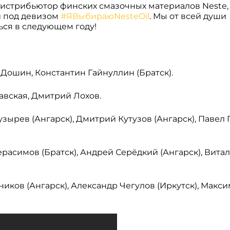
стрибьютор финских смазочных материалов Neste,
й под девизом
#ЯВыбираюNesteOil
. Мы от всей души
ься в следующем году!
 Дошин, Константин Гайнуллин (Братск).
авская, Дмитрий Лохов.
узырев (Ангарск), Дмитрий Кутузов (Ангарск), Павел
Герасимов (Братск), Андрей Серёдкий (Ангарск), Вит
ников (Ангарск), Александр Чегулов (Иркутск), Макс