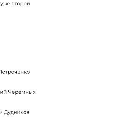
 уже второй
 Петроченко
алий Черемных
им Дудников