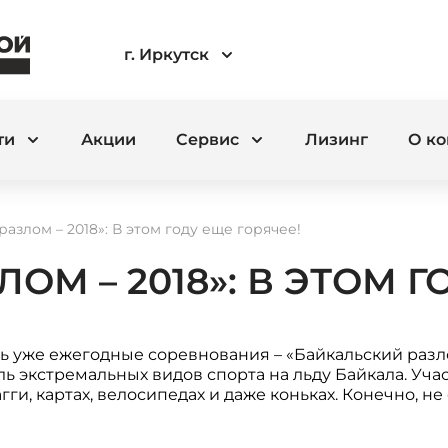
г. Иркутск
ти
Акции
Сервис
Лизинг
О к
азлом – 2018»: В этом году еще горячее!
М – 2018»: В ЭТОМ Г
ись уже ежегодные соревнования – «Байкальский разл
ь экстремальных видов спорта на льду Байкала. Уча
агги, картах, велосипедах и даже коньках. Конечно, н