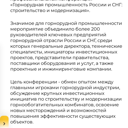
Системы 3D нивелирования
Грейферные захваты
«Горнорудная промышленность России и СНГ:
строительство и модернизация».
Посевная техника
Мини-погрузчики
Значимое для горнорудной промышленности
мероприятие объединило более 200
руководителей ключевых предприятий
горнорудной отрасли России и СНГ, среди
которых генеральные директора, технические
специалисты, инициаторы инвестиционных
проектов, представители правительства,
поставщики оборудования и услуг, а также
проектные и инжиниринговые компании.
Цель конференции - обмен опытом между
главными игроками горнорудной индустрии,
обсуждение крупных инвестиционных
инициатив по строительству и модернизации
горнообогатительных комбинатов, освоение
новых месторождений и возможностей
повышения эффективности существующих
объектов.