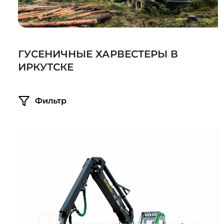
Системы 3D нивелирования
Грейферные захваты
Посевная техника
Мини-погрузчики
ГУСЕНИЧНЫЕ ХАРВЕСТЕРЫ В
ИРКУТСКЕ
Фильтр