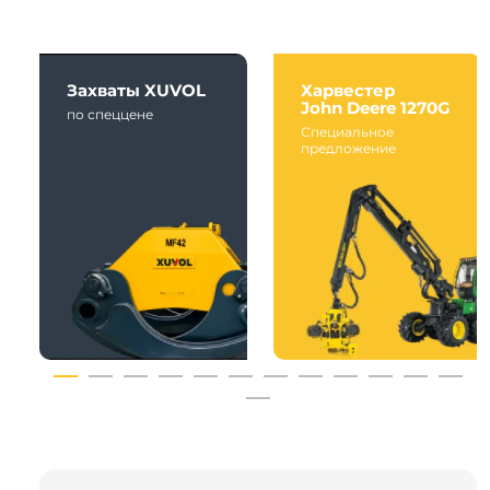
Захваты XUVOL
Харвестер
John Deere 1270G
по спеццене
Специальное
предложение