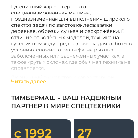
Гусеничный харвестер — это
специализированная машина,
предназначенная для выполнения широкого
спектра задач по заготовке леса: валки
деревьев, обрезки сучьев и раскряжёвки. В
отличие от колёсных моделей, техника на
гусеничном ходу предназначена для работы в
условиях сложного рельефа, на рыхлых,
заболоченных или заснеженных участках, а
также крутых склонах, где обычная техника не
справляется.
Гусеничный экскаватор с харвестерной
Читать далее
головкой часто используется в северных
регионах России, в тайге и труднодоступных
лесных массивах. Его главное преимущество
ТИМБЕРМАШ - ВАШ НАДЕЖНЫЙ
— высокая проходимость и равномерное
ПАРТНЕР В МИРЕ СПЕЦТЕХНИКИ
давление на грунт, обеспечиваемые широкой
гусеницей и низким центром тяжести. Это
позволяет эффективно работать при любой
погоде и минимизировать воздействие на
с 1992
27
почву.