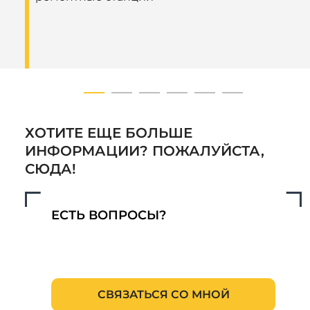
обеспечивает высокую
производительность.
Объём топливного бака — от 350 до 600
литров
Расход топлива — от 20 до 40 л/ч (в
зависимости от условий и режима
работы)
Длина стрелы — от 6 до 10 метров
ХОТИТЕ ЕЩЕ БОЛЬШЕ
Эксплуатационная масса — от 22 000 до 35
ИНФОРМАЦИИ? ПОЖАЛУЙСТА,
000 кг
СЮДА!
Тяговое усилие — от 160 до 220 кН
Общая ширина — от 2 900 до 3 400 мм
Общая длина — от 7 000 до 10 500 мм
ЕСТЬ ВОПРОСЫ?
Скорость перемещения — от 2,5 до 6 км/ч
Общая высота — от 3 000 до 3 500 мм
Номинальный расход главного насоса —
от 210 до 280 л/мин
Ширина шасси — от 500 до 800 мм
СВЯЗАТЬСЯ СО МНОЙ
(гусеница одной стороны)