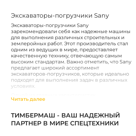
Экскаваторы-погрузчики Sany
Экскаваторы-погрузчики Sany
зарекомендовали себя как надежные машины
для выполнения различных строительных и
землеройных работ. Этот производитель стал
одним из ведущих в мире, предоставляет
качественную технику, отвечающую самым
высоким стандартам. Важно отметить, что Sany
предлагает широкий ассортимент
экскаваторов-погрузчиков, которые идеально
подходят для выполнения задач в различных
условиях.
Одной из главных характеристик
Читать далее
экскаваторов-погрузчиков Sany является их
высокая производительность. Эти машины
оборудованы мощными двигателями, которые
ТИМБЕРМАШ - ВАШ НАДЕЖНЫЙ
обеспечивают отличную тяговую силу и
ПАРТНЕР В МИРЕ СПЕЦТЕХНИКИ
скорость работы. В зависимости от модели
экскаваторы могут иметь различные