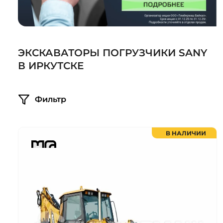
Системы 3D нивелирования
Грейферные захваты
Посевная техника
Мини-погрузчики
ЭКСКАВАТОРЫ ПОГРУЗЧИКИ SANY
В ИРКУТСКЕ
Фильтр
В НАЛИЧИИ