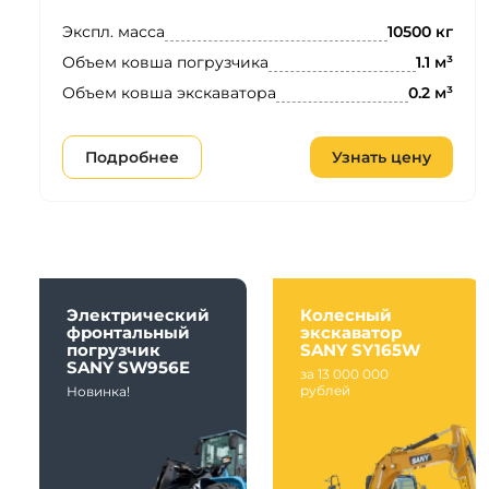
Экспл. масса
10500 кг
Объем ковша погрузчика
1.1 м³
Объем ковша экскаватора
0.2 м³
Подробнее
Узнать цену
Электрический
Колесный
фронтальный
экскаватор
погрузчик
SANY SY165W
SANY SW956E
за 13 000 000
рублей
Новинка!