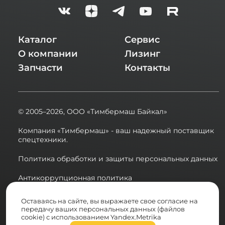
Каталог
Сервис
О компании
Лизинг
Запчасти
Контакты
© 2005–2026,
ООО «Тимбермаш Байкал»
Компания «Тимбермаш» - ваш надежный поставщик
спецтехники.
Политика обработки и защиты персональных данных
Антикоррупционная политика
Сводная ведомость результатов проведения СОУТ в
Оставаясь на сайте, вы выражаете свое согласие на
2025 году
передачу ваших персональных данных (файлов
cookie) с использованием Yandex.Metrika
Разработка сайта: