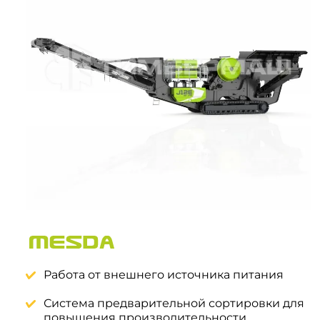
Системы 3D нивелирования
Грейферные захваты
Посевная техника
Мини-погрузчики
Работа от внешнего источника питания
Система предварительной сортировки для
повышения производительности