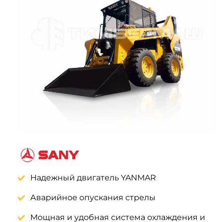
Системы 3D нивелирования
Грейферные захваты
Посевная техника
Мини-погрузчики
Надежный двигатель YANMAR
Аварийное опускания стрелы
Мощная и удобная система охлаждения и