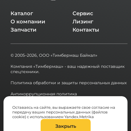
Каталог
Сервис
О компании
Лизинг
Запчасти
Контакты
© 2005–2026,
ООО «Тимбермаш Байкал»
Компания «Тимбермаш» - ваш надежный поставщик
спецтехники.
Политика обработки и защиты персональных данных
Антикоррупционная политика
Сводная ведомость результатов проведения СОУТ в
Оставаясь на сайте, вы выражаете свое согласие на
2025 году
передачу ваших персональных данных (файлов
cookie) с использованием Yandex.Metrika
Разработка сайта:
Закрыть