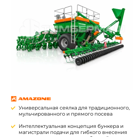
Системы 3D нивелирования
Грейферные захваты
Посевная техника
Мини-погрузчики
Универсальная сеялка для традиционного,
мульчированного и прямого посева
Интеллектуальная концепция бункера и
магистрали подачи для гибкого внесения