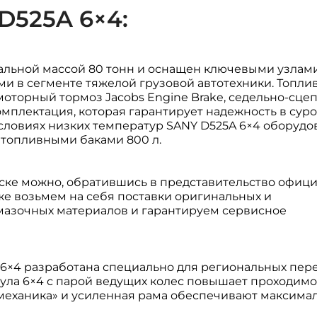
525A 6×4:
альной массой 80 тонн и оснащен ключевыми узлам
 в сегменте тяжелой грузовой автотехники. Топли
моторный тормоз Jacobs Engine Brake, седельно-сцеп
комплектация, которая гарантирует надежность в сур
условиях низких температур SANY D525A 6×4 оборудо
 топливными баками 800 л.
тске можно, обратившись в представительство офиц
е возьмем на себя поставки оригинальных и
смазочных материалов и гарантируем сервисное
 6×4 разработана специально для региональных пер
ула 6×4 с парой ведущих колес повышает проходимос
ая «механика» и усиленная рама обеспечивают максим