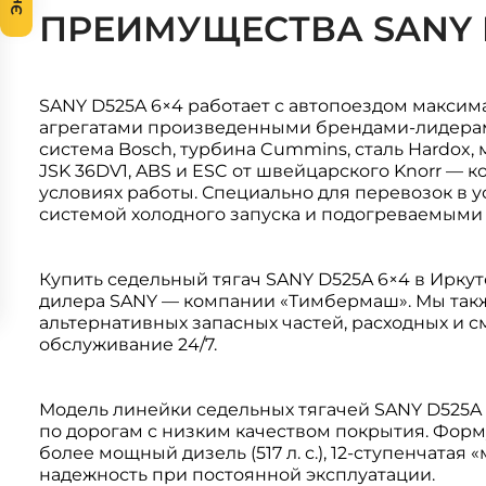
ПРЕИМУЩЕСТВА SANY D
SANY D525A 6×4 работает с автопоездом максим
агрегатами произведенными брендами-лидерами
система Bosch, турбина Cummins, сталь Hardox, 
JSK 36DV1, ABS и ESC от швейцарского Knorr — 
условиях работы. Специально для перевозок в 
системой холодного запуска и подогреваемыми
Купить седельный тягач SANY D525A 6×4 в Ирку
дилера SANY — компании «Тимбермаш». Мы такж
альтернативных запасных частей, расходных и 
обслуживание 24/7.
Модель линейки седельных тягачей SANY D525A
по дорогам с низким качеством покрытия. Форм
более мощный дизель (517 л. с.), 12-ступенчат
надежность при постоянной эксплуатации.