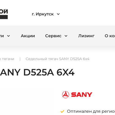
г. Иркутск
ти
Акции
Сервис
Лизинг
О к
 тягачи
Седельный тягач SANY D525A 6x4
ANY D525A 6X4
Оптимален для регио