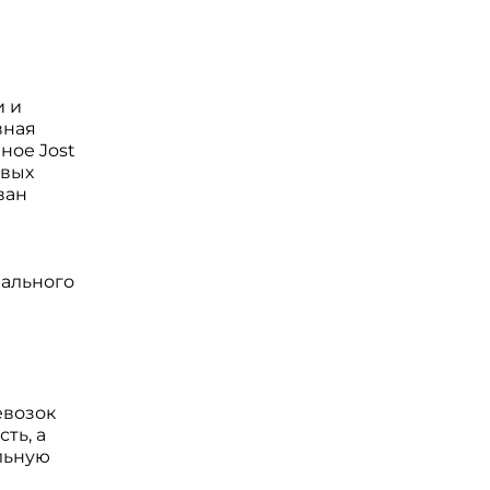
и и
вная
ное Jost
овых
ван
иального
евозок
ть, а
альную