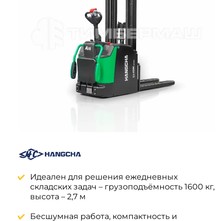
Системы 3D нивелирования
Грейферные захваты
Посевная техника
Мини-погрузчики
Идеален для решения ежедневных
складских задач – грузоподъёмность 1600 кг,
высота – 2,7 м
Бесшумная работа, компактность и